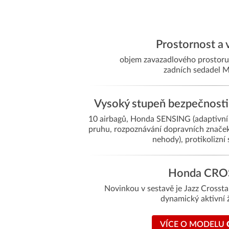
Prostornost a v
objem zavazadlového prostoru a
zadních sedadel M
Vysoký stupeň bezpečnosti
10 airbagů, Honda SENSING (adaptivní
pruhu, rozpoznávání dopravních značek
nehody), protikolizní 
Honda CRO
Novinkou v sestavě je Jazz Crossta
dynamický aktivní ž
VÍCE O MODELU