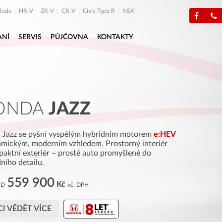
elude
HR-V
ZR-V
CR-V
Civic Type R
NSX
ÁNÍ
SERVIS
PŮJČOVNA
KONTAKTY
ONDA
JAZZ
 Jazz se pyšní vyspělým hybridním motorem
e:HEV
amickým, moderním vzhledem. Prostorný interiér
aktní exteriér – prostě auto promyšlené do
ního detailu.
559 900
Kč
OD
vč. DPH
I VĚDĚT VÍCE