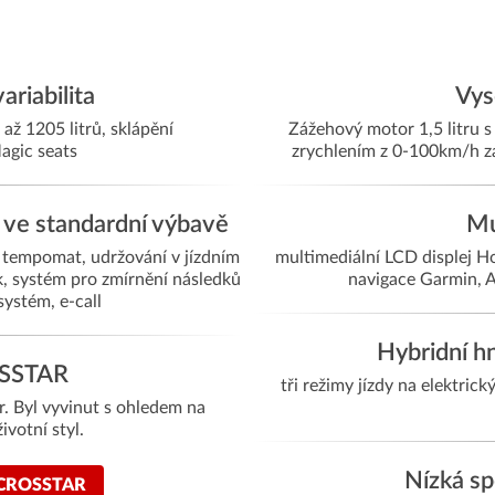
ariabilita
Vys
ž 1205 litrů, sklápění
Zážehový motor 1,5 litru 
agic seats
zrychlením z 0-100km/h za
 ve standardní výbavě
Mu
 tempomat, udržování v jízdním
multimediální LCD displej
, systém pro zmírnění následků
navigace Garmin, A
systém, e-call
Hybridní hn
SSTAR
tři režimy jízdy na elektri
r. Byl vyvinut s ohledem na
ivotní styl.
Nízká sp
CROSSTAR