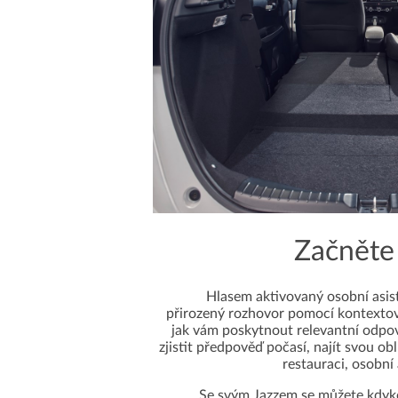
Začněte
Hlasem aktivovaný osobní asis
přirozený rozhovor pomocí kontextov
jak vám poskytnout relevantní odpo
zjistit předpověď počasí, najít svou 
restauraci, osobní
Se svým Jazzem se můžete kdyko