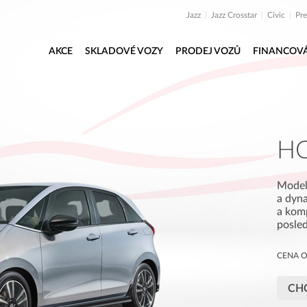
Jazz
Jazz Crosstar
Civic
Pr
AKCE
SKLADOVÉ VOZY
PRODEJ VOZŮ
FINANCOV
H
Model
a dyn
a komp
posled
CENA 
CHC