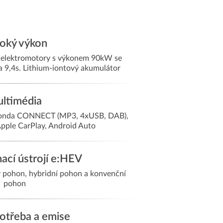
oký výkon
s elektromotory s výkonem 90kW se
 9,4s. Lithium-iontový akumulátor
ltimédia
 Honda CONNECT (MP3, 4xUSB, DAB),
pple CarPlay, Android Auto
ací ústrojí e:HEV
cký pohon, hybridní pohon a konvenční
pohon
otřeba a emise