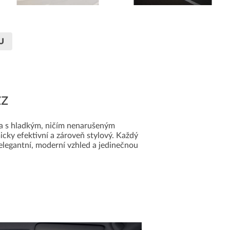
U
zz
na s hladkým, ničím nenarušeným
icky efektivní a zároveň stylový. Každý
elegantní, moderní vzhled a jedinečnou