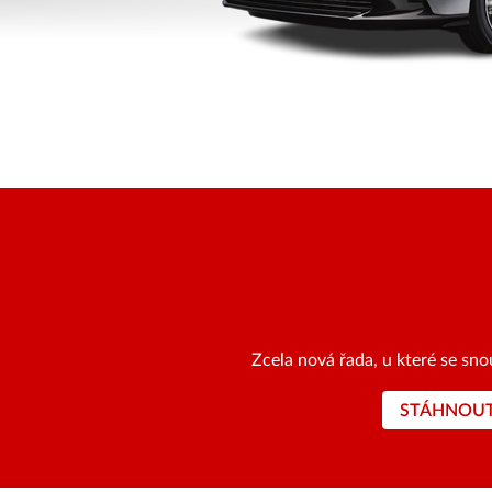
Zcela nová řada, u které se sn
STÁHNOU