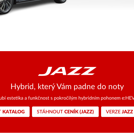
Hybrid, který Vám padne do noty
oubí estetika a funkčnost s pokročilým hybridním pohonem e:HE
T
KATALOG
STÁHNOUT
CENÍK (JAZZ)
VERZE
JAZZ