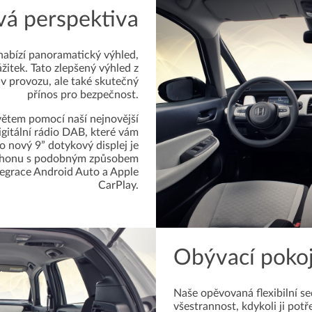
á perspektiva
nabízí panoramatický výhled,
žitek. Tato zlepšený výhled z
 v provozu, ale také skutečný
přínos pro bezpečnost.
světem pomocí naší nejnovější
igitální rádio DAB, které vám
o nový 9” dotykový displej je
tphonu s podobným způsobem
ntegrace Android Auto a Apple
CarPlay.
Obývací poko
Naše opěvovaná flexibilní s
všestrannost, kdykoli ji pot