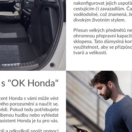
nakonfigurovat jejich uspořá
cestujícím či zavazadlům. Ča
voděodolné, což znamená, že
divokým životním stylem.
Přesun velkých předmětů ne
ohromnou přepravní kapacitu
sklopena. Tato důmyslná kon
využitelnost, aby se přizpůs
tvarů a velikostí.
 s "OK Honda"
tent Honda s vámi může vést
ého porozumění a naučit se,
vědi. Pokud tedy potřebujete
oblíbenou hudbu nebo vyhledat
 asistent Honda je tu pro vás.
li a odkudkoli spojit pomocí