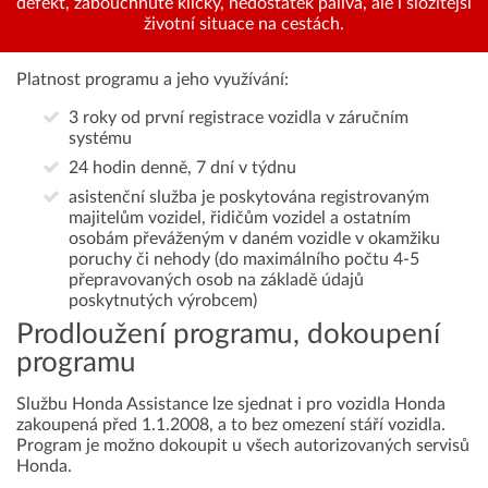
defekt, zabouchnuté klíčky, nedostatek paliva, ale i složitější
životní situace na cestách.
Platnost programu a jeho využívání:
3 roky od první registrace vozidla v záručním
systému
24 hodin denně, 7 dní v týdnu
asistenční služba je poskytována registrovaným
majitelům vozidel, řidičům vozidel a ostatním
osobám převáženým v daném vozidle v okamžiku
poruchy či nehody (do maximálního počtu 4-5
přepravovaných osob na základě údajů
poskytnutých výrobcem)
Prodloužení programu, dokoupení
programu
Službu Honda Assistance lze sjednat i pro vozidla Honda
zakoupená před 1.1.2008, a to bez omezení stáří vozidla.
Program je možno dokoupit u všech autorizovaných servisů
Honda.