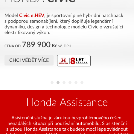
Model
Civic e:HEV
, je sportovní plně hybridní hatchback
s podporou samonabíjení, který doplňuje legendární
F
ň
dynamiku, design a technologie modelu Civic o vzrušující
h
elektrifikovaný výkon.
mo
789 900
ex
Kč
CENA OD
vč. DPH
C
CHCI VĚDĚT VÍCE
Honda Assistance
Asistenční služba je zárukou bezproblémového řešení
nenadálých situací při používání automobilu. S asistenční
službou Honda Assistance tak budete moci lépe zvládnout