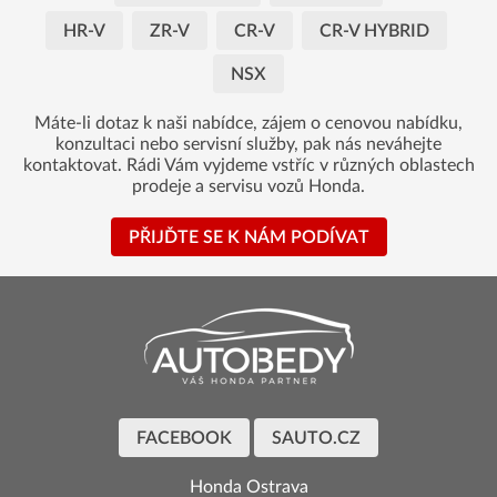
HR-V
ZR-V
CR-V
CR-V HYBRID
NSX
Máte-li dotaz k naši nabídce, zájem o cenovou nabídku,
konzultaci nebo servisní služby, pak nás neváhejte
kontaktovat. Rádi Vám vyjdeme vstříc v různých oblastech
prodeje a servisu vozů Honda.
PŘIJĎTE SE K NÁM PODÍVAT
FACEBOOK
SAUTO.CZ
Honda Ostrava