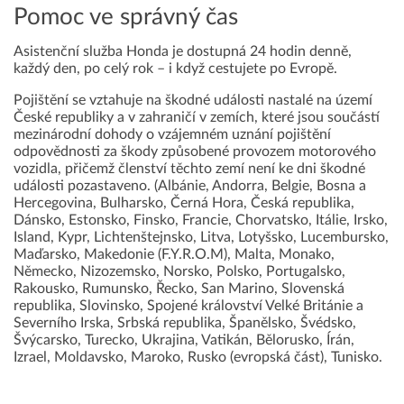
Pomoc ve správný čas
Asistenční služba Honda je dostupná 24 hodin denně,
každý den, po celý rok – i když cestujete po Evropě.
Pojištění se vztahuje na škodné události nastalé na území
České republiky a v zahraničí v zemích, které jsou součástí
mezinárodní dohody o vzájemném uznání pojištění
odpovědnosti za škody způsobené provozem motorového
vozidla, přičemž členství těchto zemí není ke dni škodné
události pozastaveno. (Albánie, Andorra, Belgie, Bosna a
Hercegovina, Bulharsko, Černá Hora, Česká republika,
Dánsko, Estonsko, Finsko, Francie, Chorvatsko, Itálie, Irsko,
Island, Kypr, Lichtenštejnsko, Litva, Lotyšsko, Lucembursko,
Maďarsko, Makedonie (F.Y.R.O.M), Malta, Monako,
Německo, Nizozemsko, Norsko, Polsko, Portugalsko,
Rakousko, Rumunsko, Řecko, San Marino, Slovenská
republika, Slovinsko, Spojené království Velké Británie a
Severního Irska, Srbská republika, Španělsko, Švédsko,
Švýcarsko, Turecko, Ukrajina, Vatikán, Bělorusko, Írán,
Izrael, Moldavsko, Maroko, Rusko (evropská část), Tunisko.